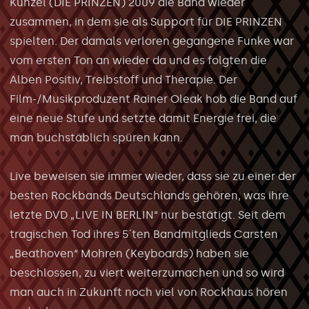
Künzel (DIE PRINZEN) 2009 die Band wieder
zusammen, in dem sie als Support für DIE PRINZEN
spielten. Der damals verloren gegangene Funke war
vom ersten Ton an wieder da und es folgten die
Alben Positiv, Treibstoff und Therapie. Der
Film-/Musikproduzent Rainer Oleak hob die Band auf
eine neue Stufe und setzte damit Energie frei, die
man buchstäblich spüren kann.
Live beweisen sie immer wieder, dass sie zu einer der
besten Rockbands Deutschlands gehören, was ihre
letzte DVD „LIVE IN BERLIN“ nur bestätigt. Seit dem
tragischen Tod ihres 5´ten Bandmitglieds Carsten
„Beathoven“ Mohren (Keyboards) haben sie
beschlossen, zu viert weiterzumachen und so wird
man auch in Zukunft noch viel von Rockhaus hören