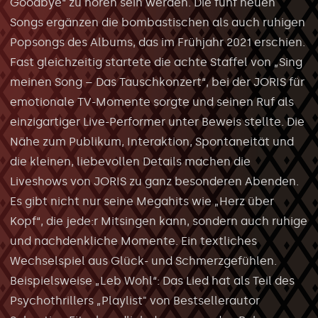
Goodbye“ zu hören sein werden. Die fünf neuen
Songs ergänzen die bombastischen als auch ruhigen
Popsongs des Albums, das im Frühjahr 2021 erschien.
Fast gleichzeitig startete die achte Staffel von „Sing
meinen Song – Das Tauschkonzert“, bei der JORIS für
emotionale TV-Momente sorgte und seinen Ruf als
einzigartiger Live-Performer unter Beweis stellte. Die
Nähe zum Publikum, Interaktion, Spontaneität und
die kleinen, liebevollen Details machen die
Liveshows von JORIS zu ganz besonderen Abenden.
Es gibt nicht nur seine Megahits wie „Herz über
Kopf“, die jede:r Mitsingen kann, sondern auch ruhige
und nachdenkliche Momente. Ein textliches
Wechselspiel aus Glück- und Schmerzgefühlen.
Beispielsweise „Leb Wohl“: Das Lied hat als Teil des
Psychothrillers „Playlist" von Bestsellerautor